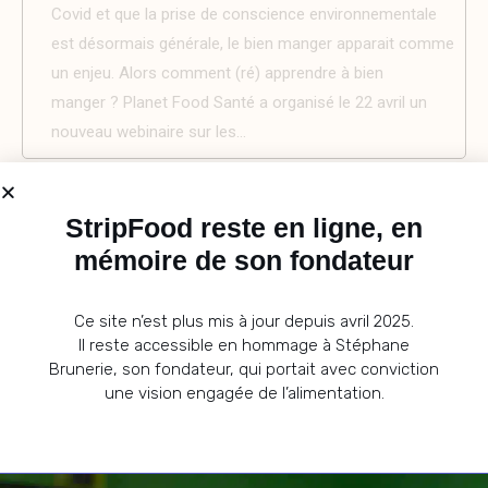
Covid et que la prise de conscience environnementale
est désormais générale, le bien manger apparait comme
un enjeu. Alors comment (ré) apprendre à bien
manger ? Planet Food Santé a organisé le 22 avril un
nouveau webinaire sur les...
StripFood reste en ligne, en
mémoire de son fondateur
EDUCATION A L’ALIMENTATION : des constats à l’action !
Ce site n’est plus mis à jour depuis avril 2025.
Il reste accessible en hommage à Stéphane
Brunerie, son fondateur, qui portait avec conviction
#1 –
Pédagogie du bien manger : Pourquoi ? Comment ? Par
une vision engagée de l’alimentation.
qui ?
par Emilie Orliange et Christophe Lavelle
#2 –
Sébastien Brun, Chef Cuisinier au restaurant du collège