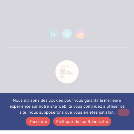
Accueil
Plan du site
Confidentialité
Nous utilisons des cookies pour vous garantir la meilleure
Mentions légales
Contact
expérience sur notre site web. Si vous continuez à utiliser ce
site, nous supposerons que vous en êtes satisfait.
© 2018-2025 - StripFood. Site conçu et réalisé par
Alexandre
Ionoff - Conception de sites web à Rennes
| Logo by
J'accepte
Politique de confidentialité
StJohns
.
StripFood et Le Sens de l’Alimentation sont deux marques