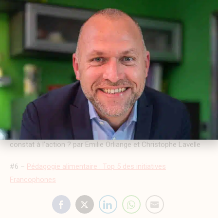
de Bléré en Touraine « Il faut apprendre à raconter des
histoires aux enfants »
#3 –
Émilie Orliange : « Il faut intégrer la pédagogie alimentaire
aux programmes scolaires pour toucher durablement tous les
élèves »
#4 –
Marie-Pierre Membrives : « Le déjeuner à la cantine
devrait être un moment de plaisir et de découverte au coeur
de l’éducation à l’alimentation »
#5 – Pédagogie du « bien manger » : comment passer du
constat à l’action ? par Emilie Orliange et Christophe Lavelle
#6 –
Pédagogie alimentaire : Top 5 des initiatives
Francophones