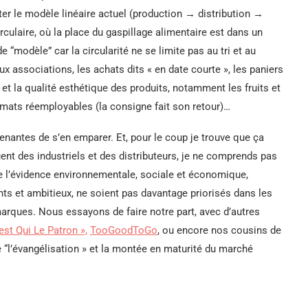
tter le modèle linéaire actuel (production → distribution →
ulaire, où la place du gaspillage alimentaire est dans un
e “modèle” car la circularité ne se limite pas au tri et au
ux associations, les achats dits « en date courte », les paniers
e et la qualité esthétique des produits, notamment les fruits et
ormats réemployables (la consigne fait son retour)…
renantes de s’en emparer. Et, pour le coup je trouve que ça
uent des industriels et des distributeurs, je ne comprends pas
de l’évidence environnementale, sociale et économique,
nts et ambitieux, ne soient pas davantage priorisés dans les
rques. Nous essayons de faire notre part, avec d’autres
est Qui Le Patron »,
TooGoodToGo
, ou encore nos cousins de
e “l’évangélisation » et la montée en maturité du marché